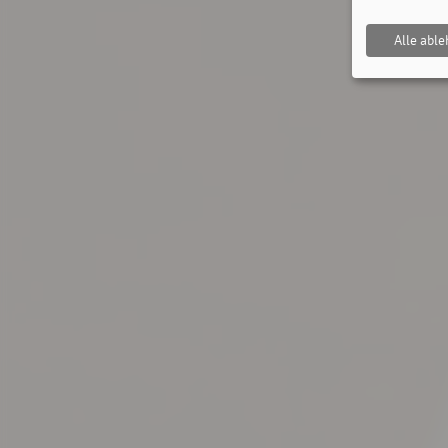
Alle abl