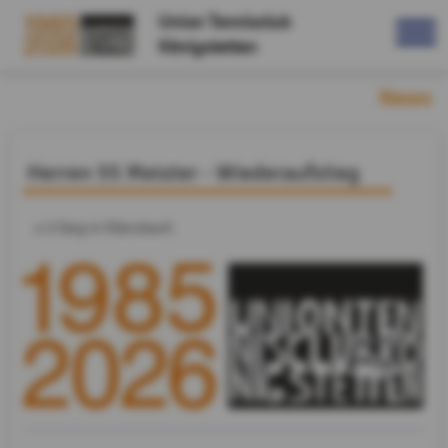
Union Tennisclub
Königstetten
News
Herren 55 Meister - Wiederaufstieg
4:3 Sieg in Ollersbach