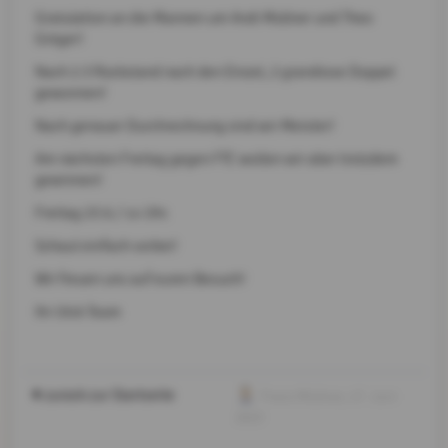
Gratulation an die Mannen um Andi Müllner und Theo
Gröger!
Nach 2:3 Rückstand nach den Einzel, 2 grandiose Doppel
gewonnen!
Nach genauer Durchrechnung sind wir Meister!
Am nächsten Freitag gegen FTC wollen wir aber trotzdem
gewinnen!
Freitag 23.6./ 14 Uhr.
Schaut einfach vorbei!
Wir freuen uns auf euren Besuch!
Ihr Utck Team
zurück zur Startseite
Franz Müllner
, 17. Juni
2023