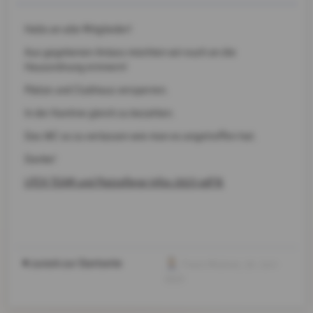
Hallo an alle Mitglieder!
Aus gegebenen Anlass möchten wir euch an die
Hausordnung erinnern!
Plätze und Clubhaus versperren.
In der Kantine gleich zu bezahlen.
Das WC so zu verlassen wie man es angetroffen hat.
Danke!
UTCK TEAM und Platzpflege Infos 2023.pdf
zurück zur Startseite
Franz Müllner
, 10. Juni
2023