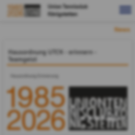
Union Tennisclub
Königstetten
News
Hausordnung UTCK - erinnern -
Teamgeist
Hausordnung Erinnerung