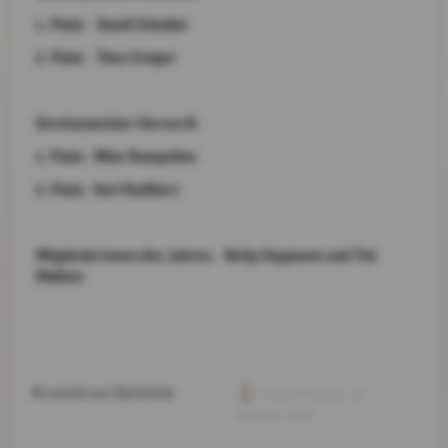
1. Platz: David Schuller
2. Platz: Theo Gröger
Vereinsmeister Herren B:
1. Platz: Mike Rumpeltes
2. Platz: Karl Radlherr
Mitgliederinnen des Jahres: Betty Hagmann und Tini
Müllner
zurück zur Startseite
Franz Müllner
, 18.
Oktober 2022