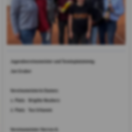
Jugendvereinsmeister und Tennisplatzkönig:
Jan Gruber
Vereinsmeisterin Damen:
1. Platz: Brigitte Neuherz
2. Platz: Tea Urbanek
Vereinsmeister Herren A: