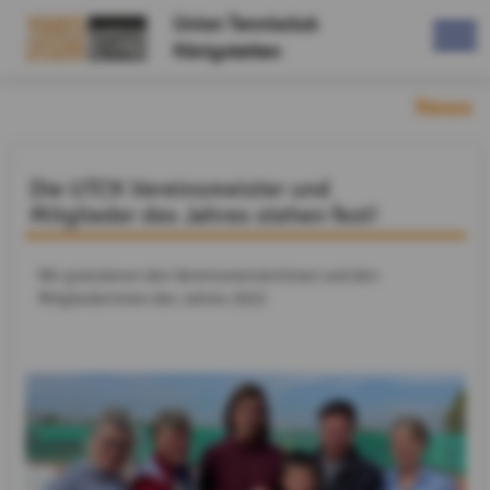
Union Tennisclub
Königstetten
News
Die UTCK Vereinsmeister und
Mitglieder des Jahres stehen fest!
Wir gratulieren den VereinsmeisterInnen und den
Mitgliederinnen des Jahres 2022