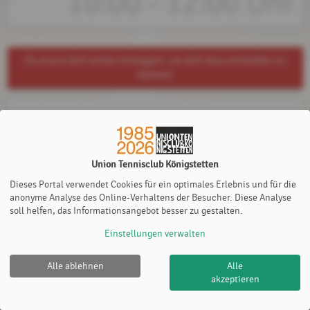
10:00 - 12:00 Uhr
Du musst dich vorher einloggen, um dich dazu anmelden zu
können!
1 Teilnehmer
Union Tennisclub Königstetten
Dieses Portal verwendet Cookies für ein optimales Erlebnis und für die
anonyme Analyse des Online-Verhaltens der Besucher. Diese Analyse
soll helfen, das Informationsangebot besser zu gestalten.
Einstellungen verwalten
Alle ablehnen
Alle
Union Tennisclub Königstetten |
Impressum
|
akzeptieren
Datenschutz- und Nutzungsbedingungen
|
Cookie Policy
© 2012-2026
eTennis