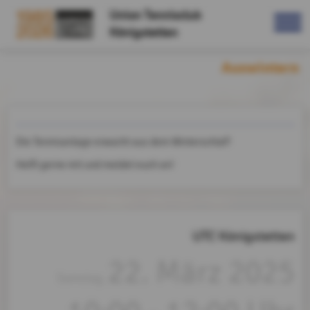
Union Tennisclub
Königstetten
Auswintern
Die Tennisanlage erwacht aus dem Winterschlaf!
Helft gerne mit und meldet euch an!
UTC Königstetten
22. März 2025
Samstag,