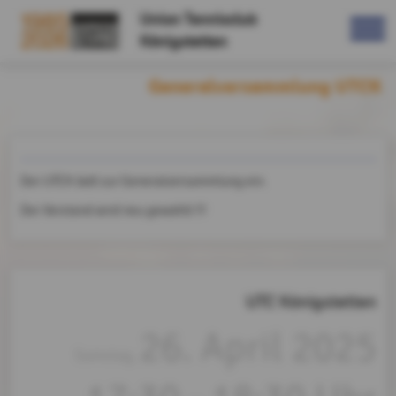
Union Tennisclub
Königstetten
Generalversammlung UTCK
Der UTCK lädt zur Generalversammlung ein.
Der Vorstand wird neu gewählt !!!
UTC Königstetten
26. April 2025
Samstag,