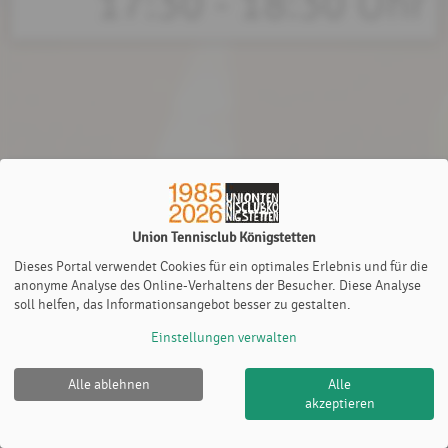
17:30 - 18:30 Uhr
Union Tennisclub Königstetten
Dieses Portal verwendet Cookies für ein optimales Erlebnis und für die
anonyme Analyse des Online-Verhaltens der Besucher. Diese Analyse
soll helfen, das Informationsangebot besser zu gestalten.
Einstellungen verwalten
Alle ablehnen
Alle
Union Tennisclub Königstetten |
Impressum
|
akzeptieren
Datenschutz- und Nutzungsbedingungen
|
Cookie Policy
© 2012-2026
eTennis